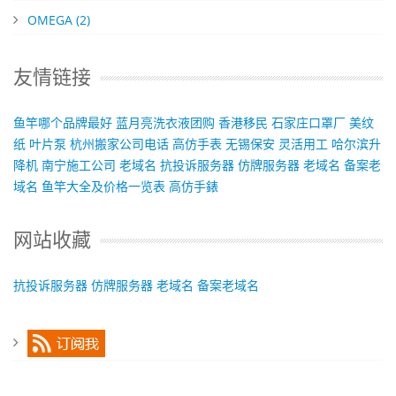
OMEGA
(2)
友情链接
鱼竿哪个品牌最好
蓝月亮洗衣液团购
香港移民
石家庄口罩厂
美纹
纸
叶片泵
杭州搬家公司电话
高仿手表
无锡保安
灵活用工
哈尔滨升
降机
南宁施工公司
老域名
抗投诉服务器
仿牌服务器
老域名
备案老
域名
鱼竿大全及价格一览表
高仿手錶
网站收藏
抗投诉服务器
仿牌服务器
老域名
备案老域名