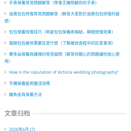
​手表保養常見問題解答（學會正確照顧你的手表）
迪奧包包修復常見問題解答（解答大家對於迪奧包包修復的疑
惑）
包包保養恢復技巧（明星包包保養術揭秘，瞬間修復效果）
​蔻馳包包維修需要註意什麽（了解維修過程中的註意事項）
奢侈品保養與護理的常見疑問（解答你關心的問題讓你放心使
用）
How is the reputation of Victoria wedding photography?
​手鐲保養能用鹽浸泡嗎
​鱷魚皮具保養方法
文章归档
2026年6月 (7)