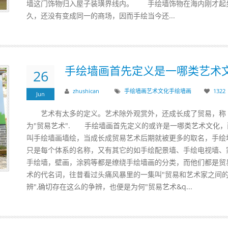
墙这门饰物归入屋子装璜界线内。 手绘墙饰物在海内刚才起
久，还没有变成同一的商场，因而手绘当今还...
手绘墙画首先定义是一哪类艺术
26
zhushican
手绘墙画
艺术文化
手绘
墙画
1322
Jun
艺术有太多的定义。艺术除外观赏外，还成长成了贸易，称
为"贸易艺术". 手绘墙画首先定义的或许是一哪类艺术文化，
叫手绘墙画墙绘，当成长成贸易艺术后期就被更多的取名，手绘
只是每个体系的名称，又有其它的如手绘配景墙、手绘电视墙、
手绘墙，壁画，涂鸦等都是缭绕手绘墙画的分类，而他们都是贸
术的代名词，往昔看过头痛风暴里的一集叫"贸易和艺术家之间
辨",确切存在这么的争辨，也便是为何"贸易艺术&q...