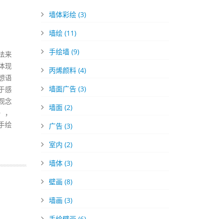
墙体彩绘
(3)
墙绘
(11)
手绘墙
(9)
法来
体现
丙烯颜料
(4)
想语
墙面广告
(3)
于感
观念
墙面
(2)
），
手绘
广告
(3)
室内
(2)
墙体
(3)
壁画
(8)
墙画
(3)
手绘壁画
(6)