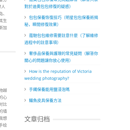
對於迪奧包包修復的疑惑）
摩人
岛、
包包保養恢復技巧（明星包包保養術揭
其生
秘，瞬間修復效果）
斯加
​蔻馳包包維修需要註意什麽（了解維修
過程中的註意事項）
奢侈品保養與護理的常見疑問（解答你
關心的問題讓你放心使用）
How is the reputation of Victoria
wedding photography?
​手鐲保養能用鹽浸泡嗎
物越
的心
​鱷魚皮具保養方法
对比
的墙
我想
文章归档
手绘