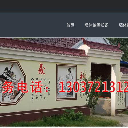
首页
墙体绘画知识
墙体