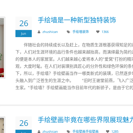
手绘墙是一种新型独特装饰
26
zhushican
手绘墙
装饰
1366
Jun
伴随社会的持续成长以及赶上，在物质生涯根基获得知足的
下，人们对生涯环境的品行条件也越来越抬高，而演绎最为简约
的便是本人的家居室。人们越来越心爱将本人的"爱窝"打扮的精
观，大度时髦。在人们对装璜别具匠心的分外性和绿色环保的条
下，所以，手绘墙？手绘壁画当作一哪类新式的装璜，已然逐步
头融入到广泛苍生的生涯之中。 "旧时王谢堂前燕，飞入广
生家。"手绘墙？手绘壁画能当作目前年代的新骄子，是由于它的.
手绘壁画毕竟在哪些界限展现魅
26
zhushican
手绘壁画
手绘
壁画
1285