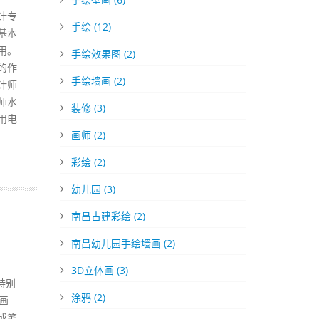
计专
手绘
(12)
基本
用。
手绘效果图
(2)
的作
手绘墙画
(2)
计师
师水
装修
(3)
用电
画师
(2)
彩绘
(2)
幼儿园
(3)
南昌古建彩绘
(2)
南昌幼儿园手绘墙画
(2)
3D立体画
(3)
特别
涂鸦
(2)
画
或笔