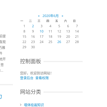
«
2020年6月
»
一
二
三
四
五
六
日
1
2
3
4
5
6
7
8
9
10
11
12
13
14
前提
15
16
17
18
19
20
21
直观
22
23
24
25
26
27
28
29
30
巧雅
件
地开
控制面板
泛苍
..
您好，欢迎到访网站！
登录后台
查看权限
网站分类
力
墙体绘画知识