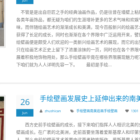
Jun
不管是是出自巨匠之手的经典油画作品，仍是往昔在墙壁上粘
各类年画饰品，都无疑为咱们的生涯增补更多的艺术气味和欢娱
味，而伴随绘画艺术的渐渐成长和美满，现今百般新兴的绘画艺
获得了长足的成长，同时也渐渐在各个界限中广泛运用开来，譬
绘壁画便是颇受人们欢迎的一类新兴绘画艺术的展现，而它的出
只在绘画艺术正史上留下了浓墨涂抹的一页，同时也在各个界限
展着积极地饰物用处，那么手绘壁画毕竟在哪些界限展现魅力呢
下咱们就为人人详明先容一下。 最初是手绘...
手绘壁画发展史上延伸出来的南
26
zhushican
手绘壁画
南美岩画
手绘
壁画
1301
Jun
西方史前手绘壁画的成长，接下来咱们指挥人人相识北美的
壁画成长。在广袤的北美洲，史前首要坐落着爱斯基摩人和印第
人，那么史前的壁画艺术首要由这两者种族所作。爱斯基摩人首