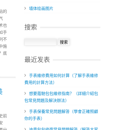
墙体绘画图片
贴的
气
术也
搜索
如手
列不
中施
？底
最近发表
手表維修費用如何計算（了解手表維修
費用的計算方法）
美
想要蔻馳包包維修指南？（詳細介紹包
包常見問題及解決辦法）
​手表保養常見問題解答（學會正確照顧
史前
你的手表）
安
迪奧包包修復常見問題解答（解答大家
要分