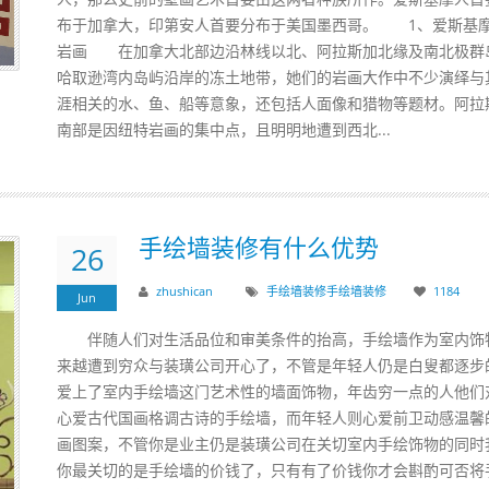
布于加拿大，印第安人首要分布于美国墨西哥。 1、爱斯基
岩画 在加拿大北部边沿林线以北、阿拉斯加北缘及南北极群
哈取逊湾内岛屿沿岸的冻土地带，她们的岩画大作中不少演绎与
涯相关的水、鱼、船等意象，还包括人面像和猎物等题材。阿拉
南部是因纽特岩画的集中点，且明明地遭到西北...
手绘墙装修有什么优势
26
zhushican
手绘墙装修
手绘墙
装修
1184
Jun
伴随人们对生活品位和审美条件的抬高，手绘墙作为室内饰
来越遭到穷众与装璜公司开心了，不管是年轻人仍是白叟都逐步
爱上了室内手绘墙这门艺术性的墙面饰物，年齿穷一点的人他们
心爱古代国画格调古诗的手绘墙，而年轻人则心爱前卫动感温馨
画图案，不管你是业主仍是装璜公司在关切室内手绘饰物的同时
你最关切的是手绘墙的价钱了，只有有了价钱你才会斟酌可否将