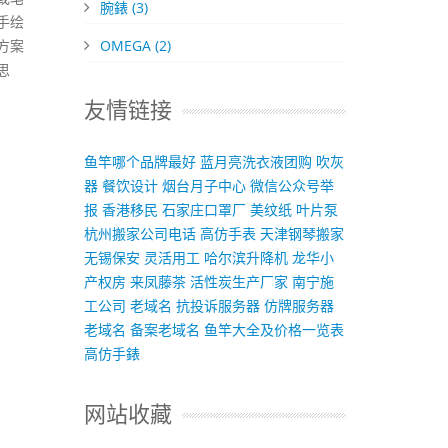
腕錶
(3)
手绘
OMEGA
(2)
方案
思
友情链接
鱼竿哪个品牌最好
蓝月亮洗衣液团购
吹灰
器
餐饮设计
烟台月子中心
微信公众号举
报
香港移民
石家庄口罩厂
美纹纸
叶片泵
杭州搬家公司电话
高仿手表
天津钢琴搬家
无锡保安
灵活用工
哈尔滨升降机
龙华小
产权房
来凤藤茶
活性炭生产厂家
南宁施
工公司
老域名
抗投诉服务器
仿牌服务器
老域名
备案老域名
鱼竿大全及价格一览表
高仿手錶
网站收藏