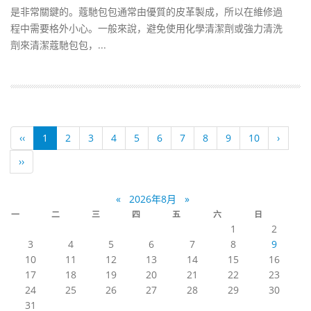
是非常關鍵的。蔻馳包包通常由優質的皮革製成，所以在維修過
程中需要格外小心。一般來說，避免使用化學清潔劑或強力清洗
劑來清潔蔻馳包包，...
‹‹
1
2
3
4
5
6
7
8
9
10
›
››
«
2026年8月
»
一
二
三
四
五
六
日
1
2
3
4
5
6
7
8
9
10
11
12
13
14
15
16
17
18
19
20
21
22
23
24
25
26
27
28
29
30
31