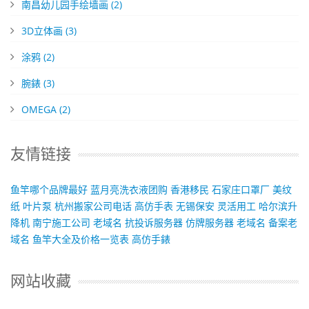
南昌幼儿园手绘墙画
(2)
3D立体画
(3)
涂鸦
(2)
腕錶
(3)
OMEGA
(2)
友情链接
鱼竿哪个品牌最好
蓝月亮洗衣液团购
香港移民
石家庄口罩厂
美纹
纸
叶片泵
杭州搬家公司电话
高仿手表
无锡保安
灵活用工
哈尔滨升
降机
南宁施工公司
老域名
抗投诉服务器
仿牌服务器
老域名
备案老
域名
鱼竿大全及价格一览表
高仿手錶
网站收藏