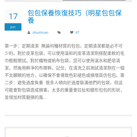
包包保養恢復技巧（明星包包保
17
養
Jun
zhushican
67
第一步：定期清潔 無論何種材質的包包，定期清潔都是必不可
少的。對於皮革包袋，可以使用溫和的皮革清潔劑搭配柔軟的毛
巾輕輕擦拭。對於織物或帆布包袋，您可以使用溫水和肥皂清
潔，然後用幹凈的布擦幹。記住，在清洗之前測試清潔劑在一個
不太顯眼的地方，以確保不會導致色彩褪色或損壞高仿包包。第
二步：避免過度負重 很多人傾向於過度裝滿他們的包袋，但這
可能會對包袋造成損害。太多的重量會拉扯和變形包包的形狀，
並增加材質磨損的風...