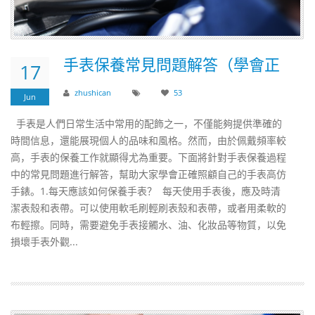
​手表保養常見問題解答（學會正
17
zhushican
53
Jun
手表是人們日常生活中常用的配飾之一，不僅能夠提供準確的
時間信息，還能展現個人的品味和風格。然而，由於佩戴頻率較
高，手表的保養工作就顯得尤為重要。下面將針對手表保養過程
中的常見問題進行解答，幫助大家學會正確照顧自己的手表高仿
手錶。1.每天應該如何保養手表？ 每天使用手表後，應及時清
潔表殼和表帶。可以使用軟毛刷輕刷表殼和表帶，或者用柔軟的
布輕擦。同時，需要避免手表接觸水、油、化妝品等物質，以免
損壞手表外觀...