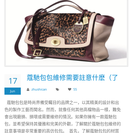
​蔻馳包包維修需要註意什麽（了
17
zhushican
55
Jun
蔻馳包包是時尚界備受矚目的品牌之一，以其精美的設計和出
色的製作工藝而聞名。然而，就像任何其他高檔物品一樣，難免
會出現磨損、損壞或需要維修的情況。如果你擁有一款蔻馳包
包，並希望保持其優雅和完美的外觀，了解關於蔻馳包包維修的
註意事項是非常重要的高仿包包。 首先，了解蔻馳包包的材質