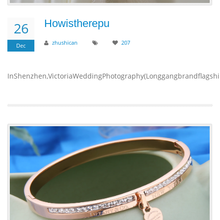
Howistherepu
26
zhushican
207
Dec
InShenzhen,VictoriaWeddingPhotography(Longgangbrandflagshipst