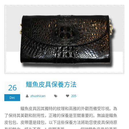
​鱷魚皮具保養方法
26
zhushican
205
Dec
鱷魚皮具因其獨特的紋理和高雅的外觀而備受珍視。為
了保持其美觀和耐用性，正確的保養是至關重要的。無論是鱷魚
皮包包、皮帶還是錢包，以下這些保養方法將助您使皮具保持原