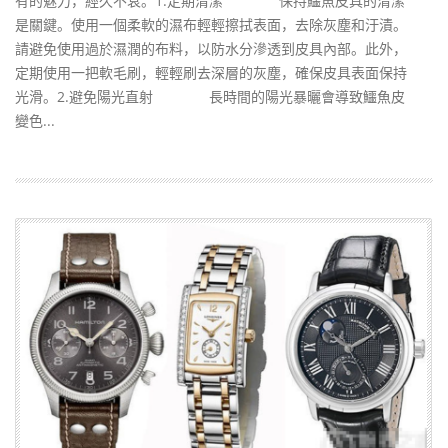
有的魅力，經久不衰。1.定期清潔 保持鱷魚皮具的清潔
是關鍵。使用一個柔軟的濕布輕輕擦拭表面，去除灰塵和汙漬。
請避免使用過於濕潤的布料，以防水分滲透到皮具內部。此外，
定期使用一把軟毛刷，輕輕刷去深層的灰塵，確保皮具表面保持
光滑。2.避免陽光直射 長時間的陽光暴曬會導致鱷魚皮
變色...