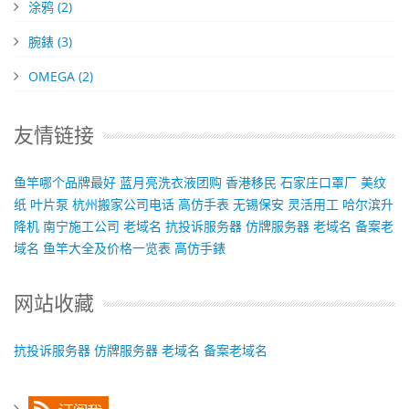
涂鸦
(2)
腕錶
(3)
OMEGA
(2)
友情链接
鱼竿哪个品牌最好
蓝月亮洗衣液团购
香港移民
石家庄口罩厂
美纹
纸
叶片泵
杭州搬家公司电话
高仿手表
无锡保安
灵活用工
哈尔滨升
降机
南宁施工公司
老域名
抗投诉服务器
仿牌服务器
老域名
备案老
域名
鱼竿大全及价格一览表
高仿手錶
网站收藏
抗投诉服务器
仿牌服务器
老域名
备案老域名