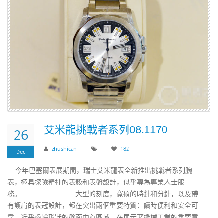
艾米龍挑戰者系列08.1170
26
zhushican
182
Dec
今年巴塞爾表展期間，瑞士艾米龍表全新推出挑戰者系列腕
表，極具探險精神的表殼和表盤設計，似乎專為專業人士服
務。 大型的刻度，寬碩的時針和分針，以及帶
有護肩的表冠設計，都在突出兩個重要特質：讀時便利和安全可
靠。近乎齒輪形狀的盤面中心區域，在展示著機械工業的重要意