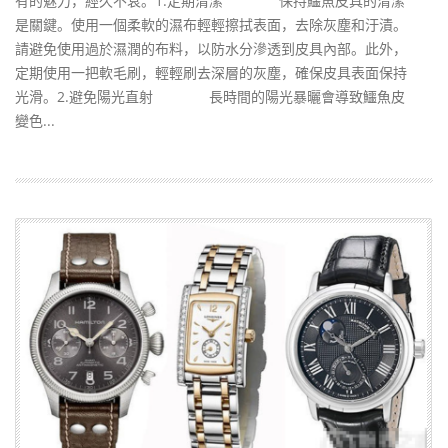
有的魅力，經久不衰。1.定期清潔 保持鱷魚皮具的清潔
是關鍵。使用一個柔軟的濕布輕輕擦拭表面，去除灰塵和汙漬。
請避免使用過於濕潤的布料，以防水分滲透到皮具內部。此外，
定期使用一把軟毛刷，輕輕刷去深層的灰塵，確保皮具表面保持
光滑。2.避免陽光直射 長時間的陽光暴曬會導致鱷魚皮
變色...