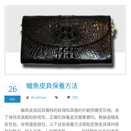
​鱷魚皮具保養方法
26
zhushican
205
Dec
鱷魚皮具因其獨特的紋理和高雅的外觀而備受珍視。為
了保持其美觀和耐用性，正確的保養是至關重要的。無論是鱷魚
皮包包、皮帶還是錢包，以下這些保養方法將助您使皮具保持原