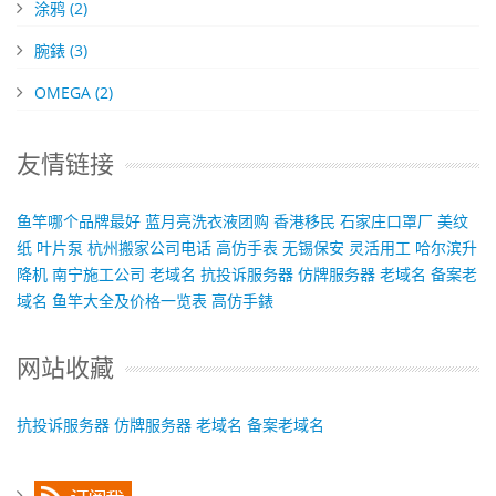
涂鸦
(2)
腕錶
(3)
OMEGA
(2)
友情链接
鱼竿哪个品牌最好
蓝月亮洗衣液团购
香港移民
石家庄口罩厂
美纹
纸
叶片泵
杭州搬家公司电话
高仿手表
无锡保安
灵活用工
哈尔滨升
降机
南宁施工公司
老域名
抗投诉服务器
仿牌服务器
老域名
备案老
域名
鱼竿大全及价格一览表
高仿手錶
网站收藏
抗投诉服务器
仿牌服务器
老域名
备案老域名