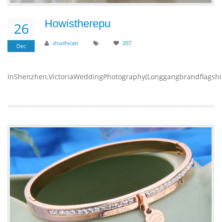
Howistherepu
26
zhushican
207
Dec
InShenzhen,VictoriaWeddingPhotography(Longgangbrandflagshipst