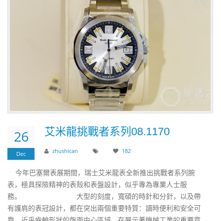
艾米龍挑戰者系列08.1170
26
zhushican
182
Dec
今年巴塞爾表展期間，瑞士艾米龍表全新推出挑戰者系列腕
表，極具探險精神的表殼和表盤設計，似乎專為專業人士服
務。 大型的刻度，寬碩的時針和分針，以及帶
有護肩的表冠設計，都在突出兩個重要特質：讀時便利和安全可
靠。近乎齒輪形狀的盤面中心區域，在展示著機械工業的重要意