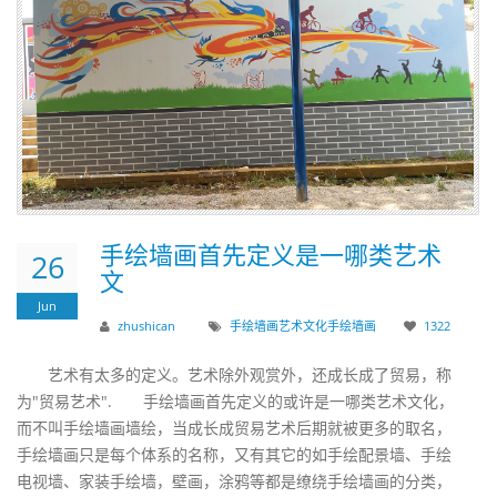
手绘墙画首先定义是一哪类艺术
26
文
Jun
zhushican
手绘墙画
艺术文化
手绘
墙画
1322
艺术有太多的定义。艺术除外观赏外，还成长成了贸易，称
为"贸易艺术". 手绘墙画首先定义的或许是一哪类艺术文化，
而不叫手绘墙画墙绘，当成长成贸易艺术后期就被更多的取名，
手绘墙画只是每个体系的名称，又有其它的如手绘配景墙、手绘
电视墙、家装手绘墙，壁画，涂鸦等都是缭绕手绘墙画的分类，