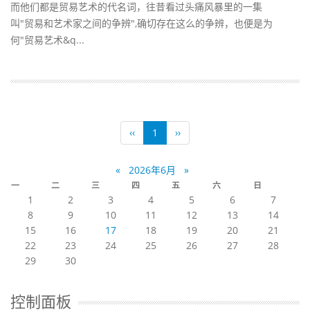
而他们都是贸易艺术的代名词，往昔看过头痛风暴里的一集
叫"贸易和艺术家之间的争辨",确切存在这么的争辨，也便是为
何"贸易艺术&q...
‹‹
1
››
«
2026年6月
»
一
二
三
四
五
六
日
1
2
3
4
5
6
7
8
9
10
11
12
13
14
15
16
17
18
19
20
21
22
23
24
25
26
27
28
29
30
控制面板