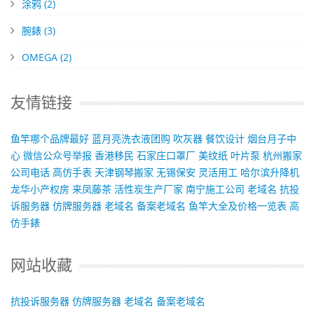
涂鸦
(2)
腕錶
(3)
OMEGA
(2)
友情链接
鱼竿哪个品牌最好
蓝月亮洗衣液团购
吹灰器
餐饮设计
烟台月子中
心
微信公众号举报
香港移民
石家庄口罩厂
美纹纸
叶片泵
杭州搬家
公司电话
高仿手表
天津钢琴搬家
无锡保安
灵活用工
哈尔滨升降机
龙华小产权房
来凤藤茶
活性炭生产厂家
南宁施工公司
老域名
抗投
诉服务器
仿牌服务器
老域名
备案老域名
鱼竿大全及价格一览表
高
仿手錶
网站收藏
抗投诉服务器
仿牌服务器
老域名
备案老域名