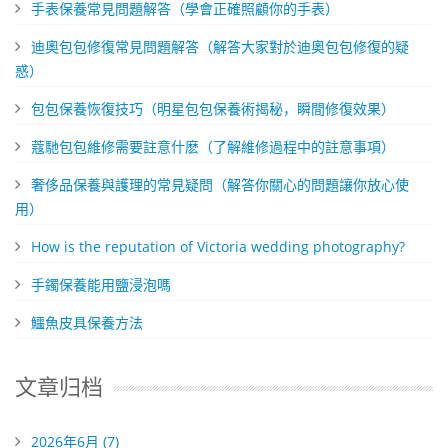
​手表保養常見問題解答（學會正確照顧你的手表）
迪奧包包修復常見問題解答（解答大家對於迪奧包包修復的疑
惑）
包包保養恢復技巧（明星包包保養術揭秘，瞬間修復效果）
​蔻馳包包維修需要註意什麽（了解維修過程中的註意事項）
奢侈品保養與護理的常見疑問（解答你關心的問題讓你放心使
用）
How is the reputation of Victoria wedding photography?
​手鐲保養能用鹽浸泡嗎
​鱷魚皮具保養方法
文章归档
2026年6月 (7)