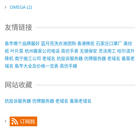
OMEGA
(2)
友情链接
鱼竿哪个品牌最好
蓝月亮洗衣液团购
香港移民
石家庄口罩厂
美纹
纸
叶片泵
杭州搬家公司电话
高仿手表
无锡保安
灵活用工
哈尔滨升
降机
南宁施工公司
老域名
抗投诉服务器
仿牌服务器
老域名
备案老
域名
鱼竿大全及价格一览表
高仿手錶
网站收藏
抗投诉服务器
仿牌服务器
老域名
备案老域名