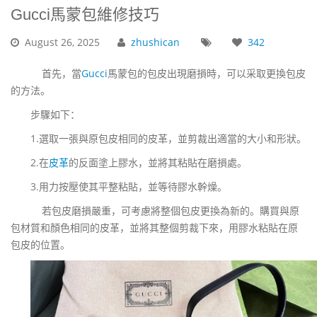
Gucci馬蒙包維修技巧
August
26,
2025
zhushican
342
首先，當
Gucci
馬蒙包的包皮出現磨損時，可以采取更換包皮
的方法。
步驟如下：
1.選取一張與原包皮相同的皮革，並剪裁出適當的大小和形狀。
2.在
皮革
的反面塗上膠水，並將其粘貼在磨損處。
3.用力按壓使其平整粘貼，並等待膠水幹燥。
若包皮磨損嚴重，可考慮將整個包皮更換為新的。購買與原
包材質和顏色相同的皮革，並將其整個剪裁下來，用膠水粘貼在原
包皮的位置。