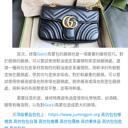
其次，修復
Gucci
馬蒙包的磨損也是一項重要的維修技巧。對
於輕微的磨損，可以嘗試使用鞋油或皮革護理劑來塗抹磨損處。選
擇一種與包包皮革材質相符的鞋油或皮革護理劑，用幹凈的布輕輕
塗抹在磨損處，使其均勻塗抹並吸收。對於較嚴重的磨損，可以嘗
試使用修補液或填充劑來填充磨損處。將修補液或填充劑塗在磨損
處，用幹凈的布按壓使其平整，並等待幹燥。
需要註意的是，維修時應避免過度使用化學物質，如酒精、
醋等有機溶劑，以免對
Gucci
馬蒙包造成更大的損壞。
买
顶级奢品包包
上：
https://www.jumingpin.org
高仿包包哪
裡買
高仿包包台灣
高仿包推薦
高仿包價格
高仿奢侈品
高仿包包批