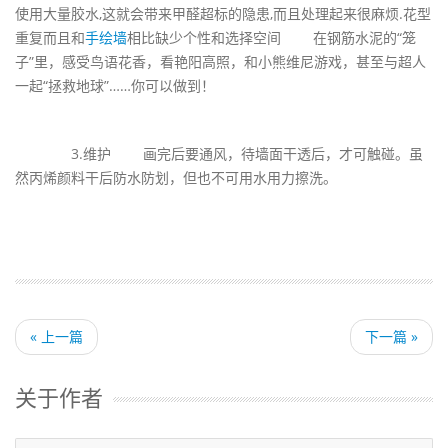
使用大量胶水,这就会带来甲醛超标的隐患,而且处理起来很麻烦.花型
重复而且和
手绘墙
相比缺少个性和选择空间 在钢筋水泥的“笼
子”里，感受鸟语花香，看艳阳高照，和小熊维尼游戏，甚至与超人
一起“拯救地球”……你可以做到！
3.维护 画完后要通风，待墙面干透后，才可触碰。虽
然丙烯颜料干后防水防划，但也不可用水用力擦洗。
« 上一篇
下一篇 »
关于作者