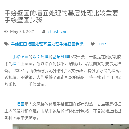
手绘壁画的墙面处理的基层处理比较重要
手绘壁画步骤
May
23,
2021
zhushican
手绘壁画
墙面处理
基层处理
手绘壁画步骤
1047
手绘壁画
的
墙面处理
的
基层处理
比较重要，一般是在刷好乳胶
漆的
墙面
上画画，所以墙面的找平、刷底漆、墙绘图案等要事先准
备。 2008年，家居流行趋势回归了人文乐趣，看惯了冰冷的墙砖、
影视墙、不锈钢，人们受够了都市机器的速度，终于找到了自己家
的乐趣———手绘壁画。
墙画
是人文风格的体现手绘壁画在都市渐热，它主要是根据
主人的爱好和兴趣，服从于家居的整体设计风格，在自家墙上绘出
各种图案来装饰家。