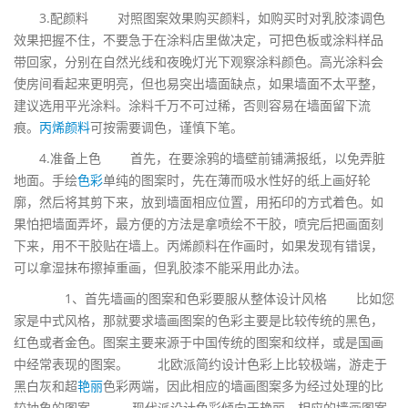
3.配颜料 对照图案效果购买颜料，如购买时对乳胶漆调色
效果把握不住，不要急于在涂料店里做决定，可把色板或涂料样品
带回家，分别在自然光线和夜晚灯光下观察涂料颜色。高光涂料会
使房间看起来更明亮，但也易突出墙面缺点，如果墙面不太平整，
建议选用平光涂料。涂料千万不可过稀，否则容易在墙面留下流
痕。
丙烯颜料
可按需要调色，谨慎下笔。
4.准备上色 首先，在要涂鸦的墙壁前铺满报纸，以免弄脏
地面。手绘
色彩
单纯的图案时，先在薄而吸水性好的纸上画好轮
廓，然后将其剪下来，放到墙面相应位置，用拓印的方式着色。如
果怕把墙面弄坏，最方便的方法是拿喷绘不干胶，喷完后把画面刻
下来，用不干胶贴在墙上。丙烯颜料在作画时，如果发现有错误，
可以拿湿抹布擦掉重画，但乳胶漆不能采用此办法。
1、首先墙画的图案和色彩要服从整体设计风格 比如您
家是中式风格，那就要求墙画图案的色彩主要是比较传统的黑色，
红色或者金色。图案主要来源于中国传统的图案和纹样，或是国画
中经常表现的图案。 北欧派简约设计色彩上比较极端，游走于
黑白灰和超
艳丽
色彩两端，因此相应的墙画图案多为经过处理的比
较抽象的图案。 现代派设计色彩倾向于艳丽，相应的墙画图案