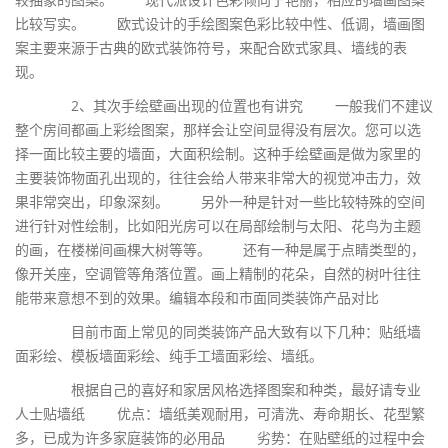
比较写实。 欧式设计的手绘图案色彩比较中性、低调，墙画图
案主要来源于古典的欧式装饰符号，来配合欧式家具、墙线的表
现。
2、其次手绘壁画出现的位置也有讲究 一般我们不建议
整个房间都画上彩绘图案，那样会让空间显得没有层次。您可以选
择一面比较主要的墙面，大面积绘制。这种手绘壁画是做为家里的
主要装饰物面孔出现的，往往会给人带来非常大的视觉冲击力，效
果非常突出，印象深刻。 另外一种是针对一些比较特殊的空间
进行针对性绘制，比如阳光房可以在局部绘制与太阳、花鸟为主题
的画，在楼梯间画棵大树等等。 还有一种是属于点睛类型的，
像开关座，空调管等角落位置。画上精制的花朵，自然的树叶往往
能带来意想不到的效果。编辑本段和市面同类装饰产品对比
目前市面上常见的同类装饰产品大致有以下几种：贴纸墙
面彩绘、模板墙面彩绘、纯手工墙面彩绘、墙纸。
根据自己的喜好和家居风格选择图案和种类，最好请专业
人士贴墙纸 优点：墙纸美观耐用，可清洗、寿命期长、花型繁
多，已成为许多家庭装饰的必用品 劣势：在贴壁纸的过程中会